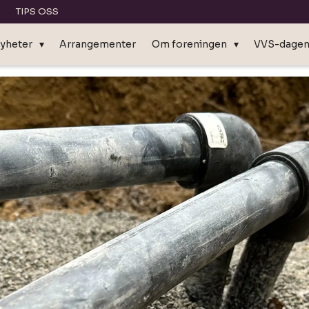
TIPS OSS
yheter
Arrangementer
Om foreningen
VVS-dage