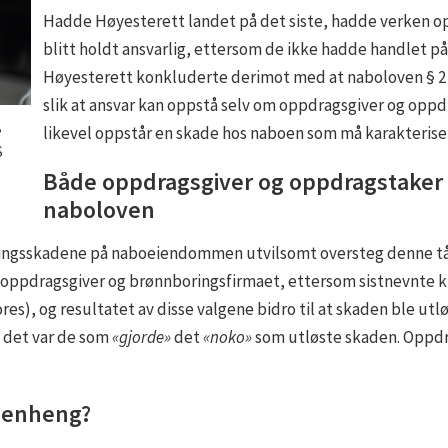
Hadde Høyesterett landet på det siste, hadde verken o
blitt holdt ansvarlig, ettersom de ikke hadde handlet p
Høyesterett konkluderte derimot med at naboloven § 2 sk
slik at ansvar kan oppstå selv om oppdragsgiver og oppdr
,
likevel oppstår en skade hos naboen som må karakterise
S
Både oppdragsgiver og oppdragstaker k
naboloven
ningsskadene på naboeiendommen utvilsomt oversteg denne tål
e oppdragsgiver og brønnboringsfirmaet, ettersom sistnevnte 
es), og resultatet av disse valgene bidro til at skaden ble utl
 det var de som
«gjorde»
det
«noko»
som utløste skaden. Oppdra
enheng?