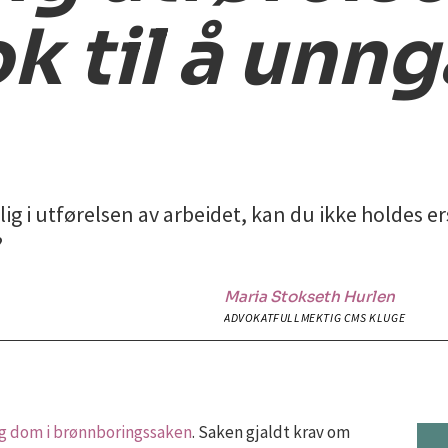
ok til å unng
lig i utførelsen av arbeidet, kan du ikke holdes e
?
Maria
Stokseth Hurlen
ADVOKATFULLMEKTIG CMS KLUGE
g dom i brønnboringssaken
. Saken gjaldt krav om