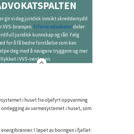
ADVOKATSPALTEN
r gir vi deg juridisk innsikt skreddersydd
r VVS-bransjen.
Erfarne advokater
deler
rdifull juridisk kunnskap og råd. Følg
d for å få bedre forståelse som kan
elpe deg med å navigere tryggere og mer
llykket i VVS-verdenen.
systemet i huset fra oljefyrt oppvarming
or omlegging av varmesystemet i huset, som
nergibrønner. I løpet av boringen i fjellet