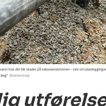
aret hvis det blir skader på naboeiendommen – selv om planleggingen
r deg?
Shutterstock
ig utførelse