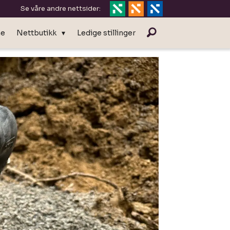
Se våre andre nettsider:
ne
Nettbutikk
Ledige stillinger