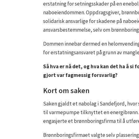
erstatning for setningsskader på en enebol
naboeiendommen. Oppdragsgiver, brønnbori
solidarisk ansvarlige for skadene på nab
ansvarsbestemmelse, selv om brønnboringen 
Dommen innebar dermed en helomvending
for erstatningsansvaret på grunn av mang
Så hva er nå det, og hva kan det ha å si f
gjort var fagmessig forsvarlig?
Kort om saken
Saken gjaldt et nabolag i Sandefjord, hvor
til varmepumpe tilknyttet en energibrønn.
engasjerte et brønnboringsfirma til å utfø
Brønnboringsfirmaet valgte selv plasseringe