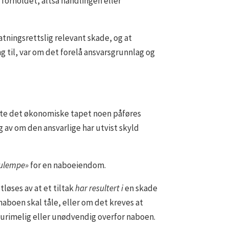
orholdet, altså handlingen eller
tningsrettslig relevant skade, og at
g til, var om det forelå ansvarsgrunnlag og
tatte det økonomiske tapet noen påføres
 av om den ansvarlige har utvist skyld
r ulempe»
for en naboeiendom.
løses av at et tiltak
har resultert i
en skade
aboen skal tåle, eller om det kreves at
urimelig eller unødvendig overfor naboen.