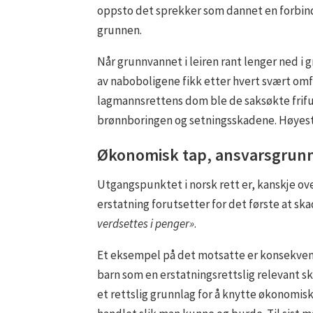
oppsto det sprekker som dannet en forbi
grunnen.
Når grunnvannet i leiren rant lenger ned 
av naboboligene fikk etter hvert svært omf
lagmannsrettens dom ble de saksøkte frifu
brønnboringen og setningsskadene. Høyeste
Økonomisk tap, ansvarsgrun
Utgangspunktet i norsk rett er, kanskje ov
erstatning forutsetter for det første at sk
verdsettes i penger»
.
Et eksempel på det motsatte er konsekvense
barn som en erstatningsrettslig relevant sk
et rettslig grunnlag for å knytte økonomisk