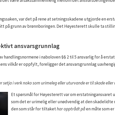
 må det være årsakssammenheng mellom det ansvarsbetingende f
gssaken, var det på rene at setningsskadene utgjorde en ersta
t på grunn av brønnboringen. Det Høyesterett skulle ta stillin
ektivt ansvarsgrunnlag
av handlingsnormene i naboloven §§ 2 til 5 ansvarlig for å ers
 vilkår er oppfylt, foreligger det ansvarsgrunnlag uavhengig
ler setja i verk noko som urimeleg eller uturvande er til skade elle
Et spørsmål for Høyesterett var om erstatningansvaret ut
som det er urimelig eller unødvendig at den skadelidte n
den som står for tiltaket
har opptrådt på
en måte som er 