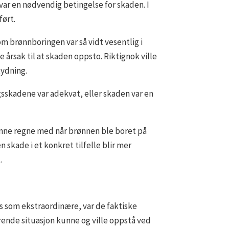
r en nødvendig betingelse for skaden. I
ført.
m brønnboringen var så vidt vesentlig i
årsak til at skaden oppsto. Riktignok ville
tydning.
skadene var adekvat, eller skaden var en
unne regne med når brønnen ble boret på
kade i et konkret tilfelle blir mer
.
 som ekstraordinære, var de faktiske
rende situasjon kunne og ville oppstå ved