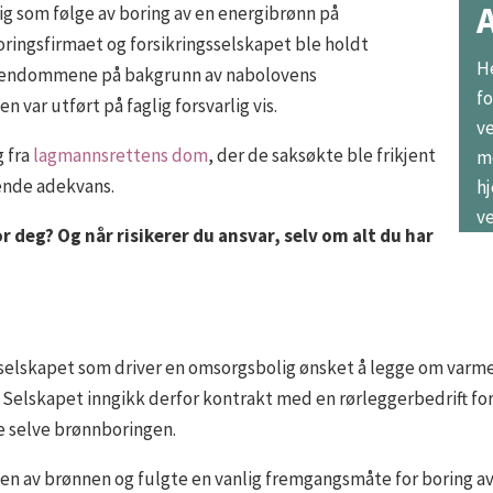
ig som følge av boring av en energibrønn på
ngsfirmaet og forsikringsselskapet ble holdt
He
oeiendommene på bakgrunn av nabolovens
fo
var utført på faglig forsvarlig vis.
ve
 fra
lagmannsrettens dom
, der de saksøkte ble frikjent
me
lende adekvans.
hj
ve
or deg? Og når risikerer du ansvar, selv om alt du har
 selskapet som driver en omsorgsbolig ønsket å legge om varme
 Selskapet inngikk derfor kontrakt med en rørleggerbedrift f
re selve brønnboringen.
n av brønnen og fulgte en vanlig fremgangsmåte for boring av e