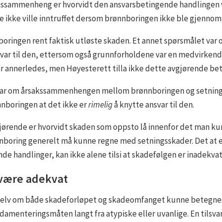
kssammenheng er hvorvidt den ansvarsbetingende handlingen va
ne ikke ville inntruffet dersom brønnboringen ikke ble gjennom
boringen rent faktisk utløste skaden. Et annet spørsmålet var o
var til den, ettersom også grunnforholdene var en medvirkende 
 annerledes, men Høyesterett tilla ikke dette avgjørende be
 var om årsakssammenhengen mellom brønnboringen og setnings
nboringen at det ikke er
rimelig
å knytte ansvar til den.
gjørende er hvorvidt skaden som oppsto lå innenfor det man k
oring generelt må kunne regne med setningsskader. Det at en s
nde handlinger, kan ikke alene tilsi at skadefølgen er inadekvat
 være adekvat
 selv om både skadeforløpet og skadeomfanget kunne betegnes
amenteringsmåten langt fra atypiske eller uvanlige. En tilsva