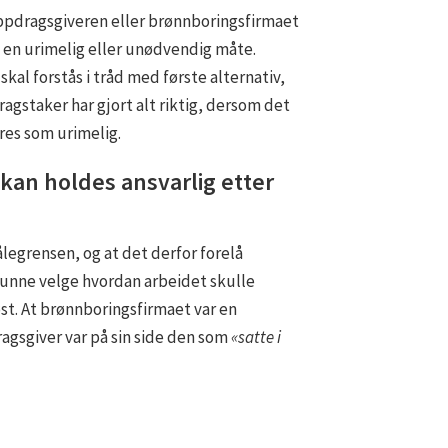
ppdragsgiveren eller brønnboringsfirmaet
å en urimelig eller unødvendig måte.
al forstås i tråd med første alternativ,
agstaker har gjort alt riktig, dersom det
res som urimelig.
an holdes ansvarlig etter
egrensen, og at det derfor forelå
kunne velge hvordan arbeidet skulle
øst. At brønnboringsfirmaet var en
gsgiver var på sin side den som
«satte i