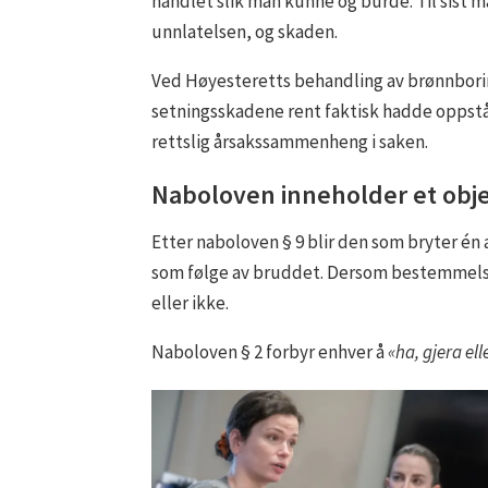
handlet slik man kunne og burde. Til sist
unnlatelsen, og skaden.
Ved Høyesteretts behandling av brønnborin
setningsskadene rent faktisk hadde oppståt
rettslig årsakssammenheng i saken.
Naboloven inneholder et obj
Etter naboloven § 9 blir den som bryter én 
som følge av bruddet. Dersom bestemmelsens
eller ikke.
Naboloven § 2 forbyr enhver å
«ha, gjera el