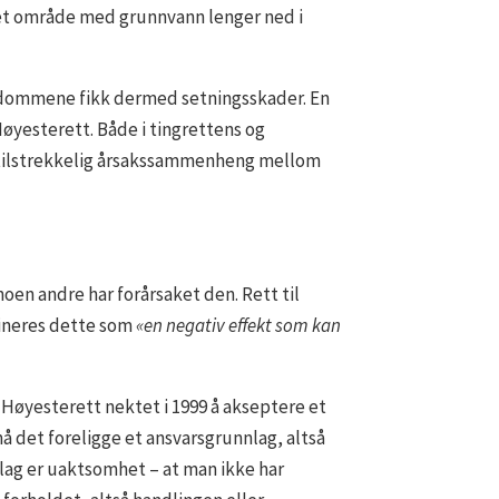
et område med grunnvann lenger ned i
endommene fikk dermed setningsskader. En
Høyesterett. Både i tingrettens og
lå tilstrekkelig årsakssammenheng mellom
oen andre har forårsaket den. Rett til
efineres dette som
«en negativ effekt som kan
 Høyesterett nektet i 1999 å akseptere et
å det foreligge et ansvarsgrunnlag, altså
nlag er uaktsomhet – at man ikke har