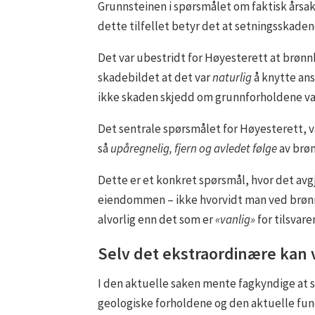
Grunnsteinen i spørsmålet om faktisk årsa
dette tilfellet betyr det at setningsskade
Det var ubestridt for Høyesterett at brønn
skadebildet at det var
naturlig
å knytte ans
ikke skaden skjedd om grunnforholdene var
Det sentrale spørsmålet for Høyesterett,
så
upåregnelig, fjern og avledet følge
av brøn
Dette er et konkret spørsmål, hvor det av
eiendommen – ikke hvorvidt man ved brønnb
alvorlig enn det som er
«vanlig»
for tilsvare
Selv det ekstraordinære kan
I den aktuelle saken mente fagkyndige at
geologiske forholdene og den aktuelle fund