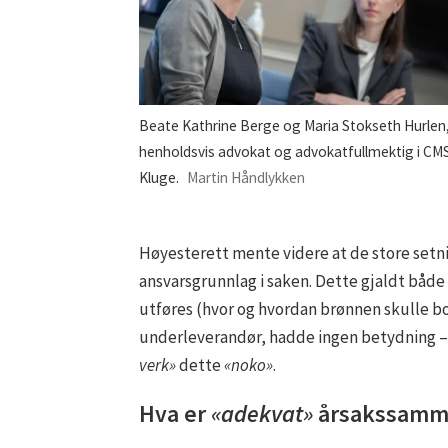
Beate Kathrine Berge og Maria Stokseth Hurlen
henholdsvis advokat og advokatfullmektig i CM
Kluge.
Martin Håndlykken
Høyesterett mente videre at de store set
ansvarsgrunnlag i saken. Dette gjaldt båd
utføres (hvor og hvordan brønnen skulle bor
underleverandør, hadde ingen betydning –
verk»
dette
«noko»
.
Hva er
«adekvat»
årsakssamm