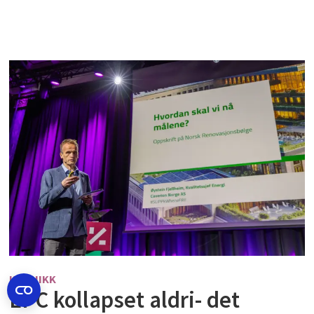
KRONIKK
EPC kollapset aldri- det