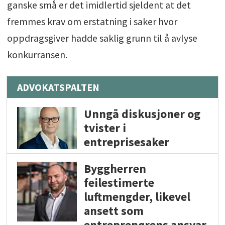
ganske små er det imidlertid sjeldent at det
fremmes krav om erstatning i saker hvor
oppdragsgiver hadde saklig grunn til å avlyse
konkurransen.
ADVOKATSPALTEN
Unngå diskusjoner og
tvister i
entreprisesaker
Byggherren
feilestimerte
luftmengder, likevel
ansett som
entreprenørens ansvar