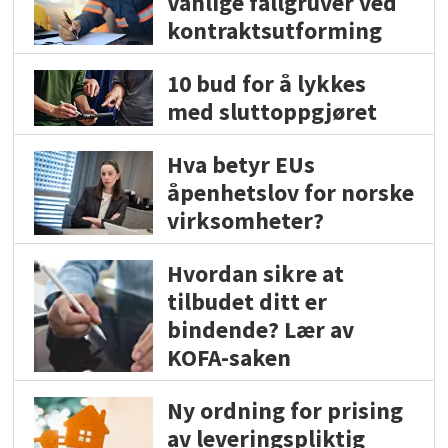
Vanlige fallgruver ved
kontraktsutforming
10 bud for å lykkes
med sluttoppgjøret
Hva betyr EUs
åpenhetslov for norske
virksomheter?
Hvordan sikre at
tilbudet ditt er
bindende? Lær av
KOFA-saken
Ny ordning for prising
av leveringspliktig