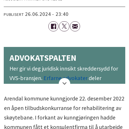
26.06.2024 - 23:40
PUBLISERT
ADVOKATSPALTEN
Her gir vi deg juridisk innsikt skreddersydd for
VVS-bransjen.
Erfarne advokater
deler
verdifull juridisk kunnskap og råd. Følg med
for å få bedre forståelse som kan hjelpe deg
Arendal kommune kunngjorde 22. desember 2022
med å navigere tryggere og mer vellykket i
en åpen tilbudskonkurranse for rehabilitering av
VVS-verdenen.
skøytebane. I forkant av kunngjøringen hadde
kommunen fått et konsulentfirma til å utarbeide