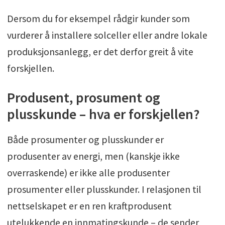
for å få bedre forståelse som kan hjelpe deg
Dersom du for eksempel rådgir kunder som
med å navigere tryggere og mer vellykket i
vurderer å installere solceller eller andre lokale
VVS-verdenen.
produksjonsanlegg, er det derfor greit å vite
forskjellen.
Produsent, prosument og
plusskunde – hva er forskjellen?
Både prosumenter og plusskunder er
produsenter av energi, men (kanskje ikke
overraskende) er ikke alle produsenter
prosumenter eller plusskunder. I relasjonen til
nettselskapet er en ren kraftprodusent
utelukkende en innmatingskunde – de sender