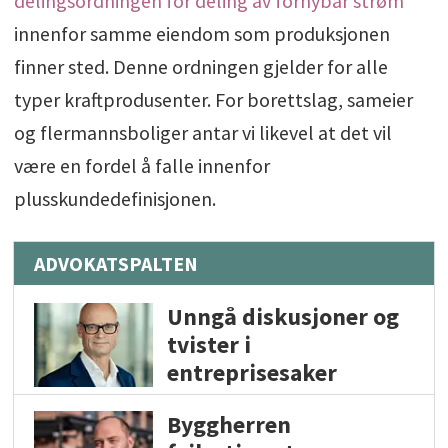
delingsordningen for deling av fornybar strøm
innenfor samme eiendom som produksjonen
finner sted. Denne ordningen gjelder for alle
typer kraftprodusenter. For borettslag, sameier
og flermannsboliger antar vi likevel at det vil
være en fordel å falle innenfor
plusskundedefinisjonen.
ADVOKATSPALTEN
Unngå diskusjoner og
tvister i
entreprisesaker
Byggherren