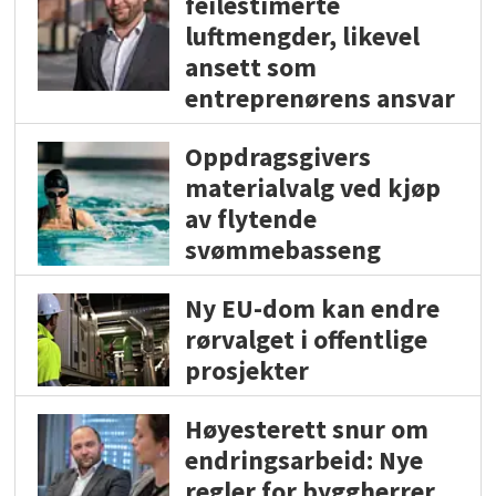
feilestimerte
luftmengder, likevel
ansett som
entreprenørens ansvar
Oppdragsgivers
materialvalg ved kjøp
av flytende
svømmebasseng
Ny EU-dom kan endre
rørvalget i offentlige
prosjekter
Høyesterett snur om
endringsarbeid: Nye
regler for byggherrer