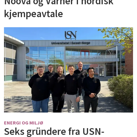
Noova og Varner i nordisk
kjempeavtale
ENERGI OG MILJØ
Seks gründere fra USN-