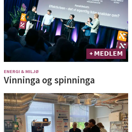
+ 𝗠𝗘𝗗𝗟𝗘𝗠
ENERGI & MILJØ
Vinninga og spinninga