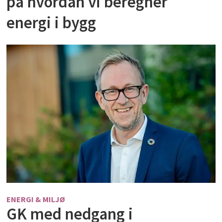
på hvordan vi beregner
energi i bygg
ENERGI & MILJØ
GK med nedgang i