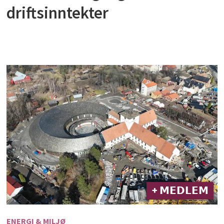
driftsinntekter
+ 𝗠𝗘𝗗𝗟𝗘𝗠
ENERGI & MILJØ