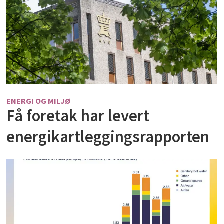
ENERGI OG MILJØ
Få foretak har levert
energikartleggingsrapporten