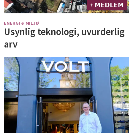
+ 𝗠𝗘𝗗𝗟𝗘𝗠
ENERGI & MILJØ
Usynlig teknologi, uvurderlig
arv