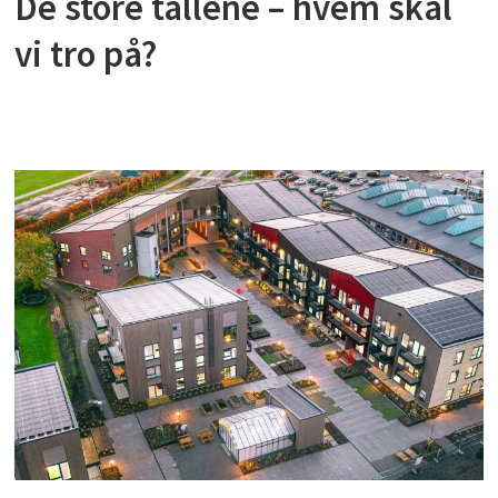
De store tallene – hvem skal
vi tro på?