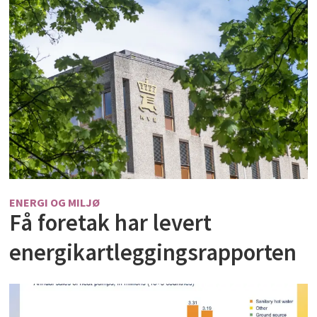
ENERGI OG MILJØ
Få foretak har levert
energikartleggingsrapporten