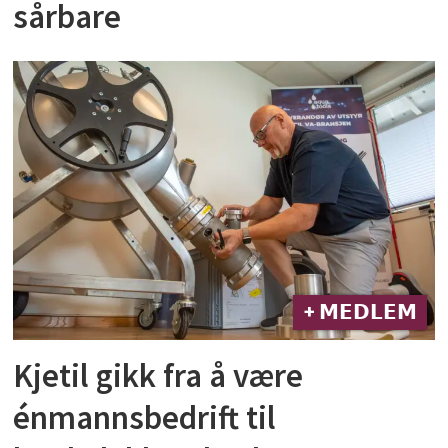
sårbare
+ 𝗠𝗘𝗗𝗟𝗘𝗠
Kjetil gikk fra å være
énmannsbedrift til