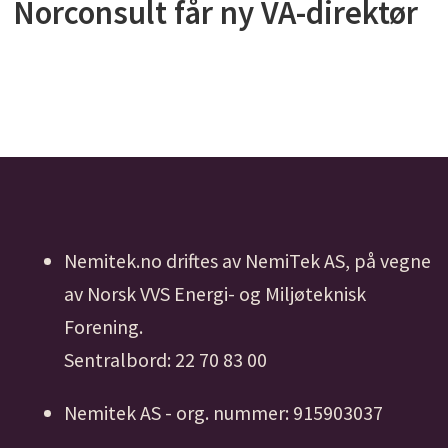
Norconsult får ny VA-direktør
Nemitek.no driftes av NemiTek AS, på vegne
av Norsk VVS Energi- og Miljøteknisk
Forening.
Sentralbord: 22 70 83 00
Nemitek AS - org. nummer: 915903037