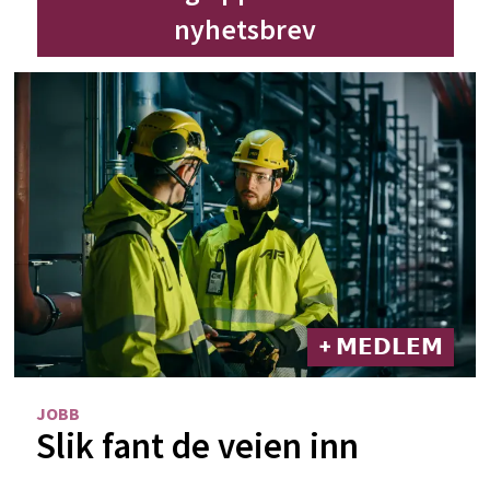
nyhetsbrev
+ 𝗠𝗘𝗗𝗟𝗘𝗠
JOBB
Slik fant de veien inn