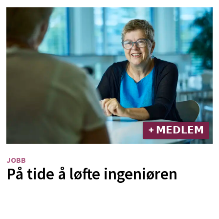
+ 𝗠𝗘𝗗𝗟𝗘𝗠
JOBB
På tide å løfte ingeniøren