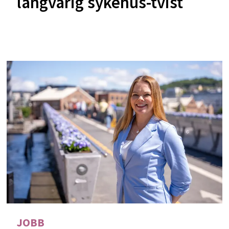
langvarig sykehus-tvist
JOBB