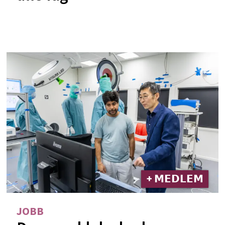
+ 𝗠𝗘𝗗𝗟𝗘𝗠
JOBB