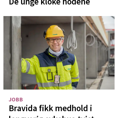
De unge kloke hodene
JOBB
Bravida fikk medhold i