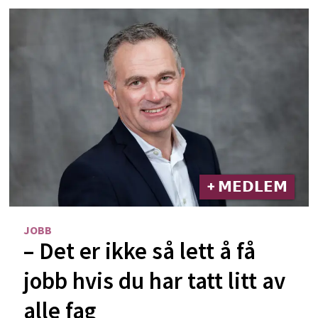
+ 𝗠𝗘𝗗𝗟𝗘𝗠
JOBB
– Det er ikke så lett å få
jobb hvis du har tatt litt av
alle fag