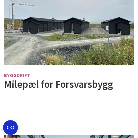
BYGGDRIFT
Milepæl for Forsvarsbygg