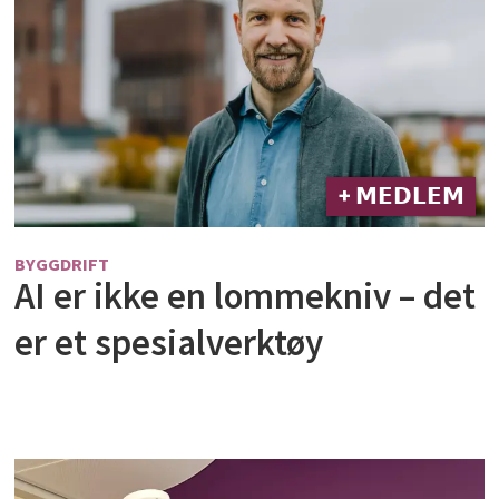
+ 𝗠𝗘𝗗𝗟𝗘𝗠
BYGGDRIFT
AI er ikke en lommekniv – det
er et spesialverktøy