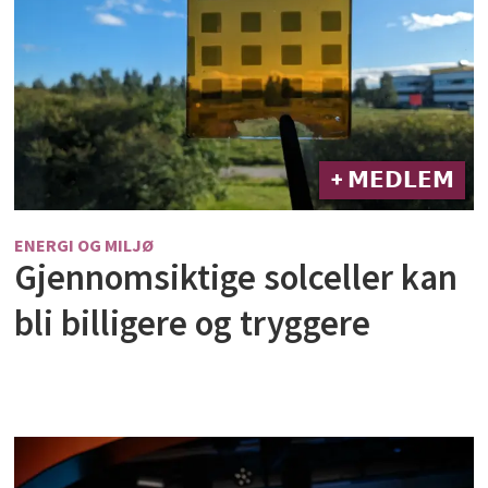
+ 𝗠𝗘𝗗𝗟𝗘𝗠
ENERGI OG MILJØ
Gjennomsiktige solceller kan
bli billigere og tryggere