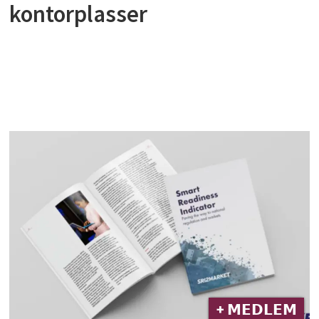
kontorplasser
+ 𝗠𝗘𝗗𝗟𝗘𝗠