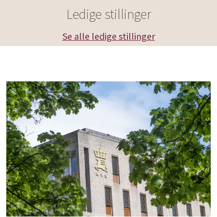
Ledige stillinger
Det har to uavhengige strømforsyninger.
Se alle ledige stillinger
CTS Nordics er hovedentreprenør for
byggearbeidene.
Fullt utbygd vil dette være Norges største
datasenter.
Antall ansatte ved full utbygging skal bli
350 årsverk
Kilde: Green Mountain