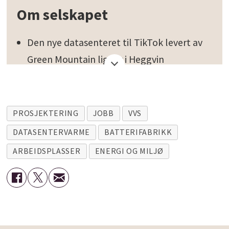
Om selskapet
Den nye datasenteret til TikTok levert av
Green Mountain ligger i Heggvin
Næringspark i Hamar og Løten
kommuner.
PROSJEKTERING
JOBB
VVS
Fem bygninger er planlagt på stedet, 30
DATASENTERVARME
BATTERIFABRIKK
MW i hvert bygg, med en total kapasitet
ARBEIDSPLASSER
ENERGI OG MILJØ
på 150 MW.
Det er tre etasjer i hver bygning.
Teknisk infrastruktur er klargjort for
varmegjenbruksprosjekter.