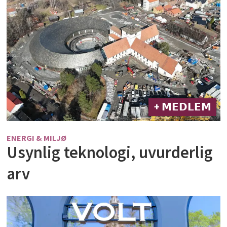
+ 𝗠𝗘𝗗𝗟𝗘𝗠
ENERGI & MILJØ
Usynlig teknologi, uvurderlig
arv