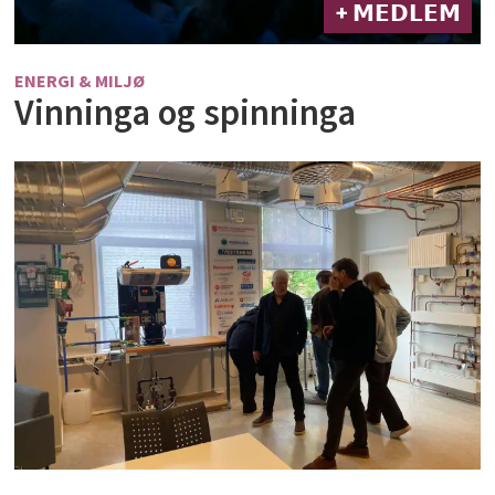
+ 𝗠𝗘𝗗𝗟𝗘𝗠
ENERGI & MILJØ
Vinninga og spinninga